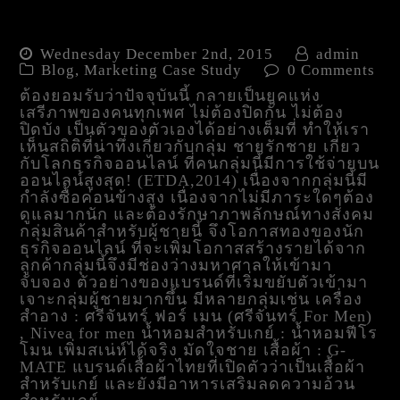
ยิงอย่างไรให้เข้าเป้า! เรื่อง
เล่าการตลาดแบบแมนๆ
Wednesday December 2nd, 2015
admin
Blog
,
Marketing Case Study
0 Comments
ต้องยอมรับว่าปัจจุบันนี้ กลายเป็นยุคแห่ง
เสรีภาพของคนทุกเพศ ไม่ต้องปิดกั้น ไม่ต้อง
ปิดบัง เป็นตัวของตัวเองได้อย่างเต็มที่ ทำให้เรา
เห็นสถิติที่น่าทึ่งเกี่ยวกับกลุ่ม ชายรักชาย เกี่ยว
กับโลกธุรกิจออนไลน์ ที่คนกลุ่มนี้มีการใช้จ่ายบน
ออนไลน์สูงสุด! (ETDA,2014) เนื่องจากกลุ่มนี้มี
กำลังซื้อค่อนข้างสูง เนื่องจากไม่มีภาระใดๆต้อง
ดูแลมากนัก และต้องรักษาภาพลักษณ์ทางสังคม
กลุ่มสินค้าสำหรับผู้ชายนี้ จึงโอกาสทองของนัก
ธุรกิจออนไลน์ ที่จะเพิ่มโอกาสสร้างรายได้จาก
ลูกค้ากลุ่มนี้จึงมีช่องว่างมหาศาลให้เข้ามา
จับจอง ตัวอย่างของแบรนด์ที่เริ่มขยับตัวเข้ามา
เจาะกลุ่มผู้ชายมากขึ้น มีหลายกลุ่มเช่น เครื่อง
สำอาง : ศรีจันทร์ ฟอร์ เมน (ศรีจันทร์ For Men)
, Nivea for men น้ำหอมสำหรับเกย์ : น้ำหอมฟีโร
โมน เพิ่มสเน่ห์ได้จริง มัดใจชาย เสื้อผ้า : G-
MATE แบรนด์เสื้อผ้าไทยที่เปิดตัวว่าเป็นเสื้อผ้า
สำหรับเกย์ และยังมีอาหารเสริมลดความอ้วน