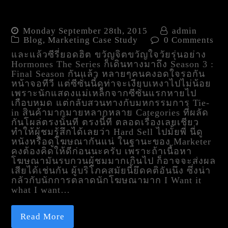
Hormones season 3 มหกรรม
การ Tie-in
Monday September 28th, 2015
admin
Blog
,
Marketing Case Study
0 Comments
และแล้วซีรี่ยอดฮิต ขวัญจิตขวัญใจวัยรุ่นอย่าง
Hormones The Series ก็เดินทางมาถึง Season 3 :
Final Season กันแล้ว หลายๆคนคงอดใจรอกัน
หน้าจอทีวี แต่ซีซั่นนี้ดูท่าจะเงียบเหงาไปไม่น้อย
เพราะนักแสดงแม่เหล็กจากซีซั่นแรกหายไป
เกือบหมด แต่กลับสวนทางกับมหกรรมการ Tie-
in สินค้ามากมายหลากหลาย Categories ที่ผลัด
กันโผล่ตรงนั้นที ตรงนี้ที ตลอดเรื่องเลยเชียว
ทำให้ผู้ชมรู้สึกได้เลยว่า Hard Sell ไปมั้ยพี่ นี่ดู
หนังหรือดูโฆษณากันแน่ ในฐานะของ Marketer
คงต้องคิดให้ดีก่อนนะครับ เพราะถ้าเนื้อหา
โฆษณามันรบกวนผู้ชมมากเกินไป ก็อาจจะส่งผล
เสียได้เช่นกัน ผู้บริโภคสมัยนี้ยึดคติอันนึง ซึ่งน่า
กลัวกับนักการตลาดนักโฆษณามาก I Want it
what I want…
Read More