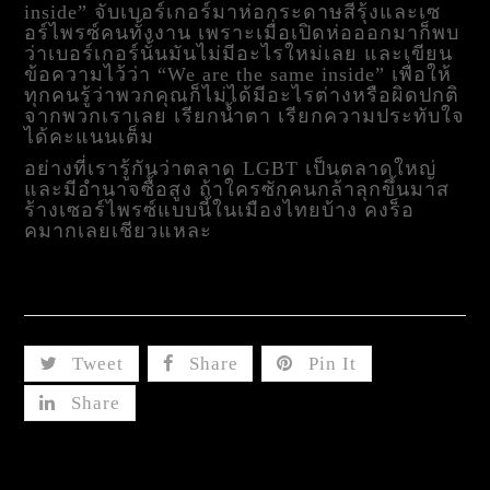
inside” จับเบอร์เกอร์มาห่อกระดาษสีรุ้งและเซ
อร์ไพรซ์คนทั้งงาน เพราะเมื่อเปิดห่อออกมาก็พบ
ว่าเบอร์เกอร์นั้นมันไม่มีอะไรใหม่เลย และเขียน
ข้อความไว้ว่า “We are the same inside” เพื่อให้
ทุกคนรู้ว่าพวกคุณก็ไม่ได้มีอะไรต่างหรือผิดปกติ
จากพวกเราเลย เรียกน้ำตา เรียกความประทับใจ
ได้คะแนนเต็ม
อย่างที่เรารู้กันว่าตลาด LGBT เป็นตลาดใหญ่
และมีอำนาจซื้อสูง ถ้าใครซักคนกล้าลุกขึ้นมาส
ร้างเซอร์ไพรซ์แบบนี้ในเมืองไทยบ้าง คงร็อ
คมากเลยเชียวแหละ
Share This
Tweet
Share
Pin It
Share
Related Posts