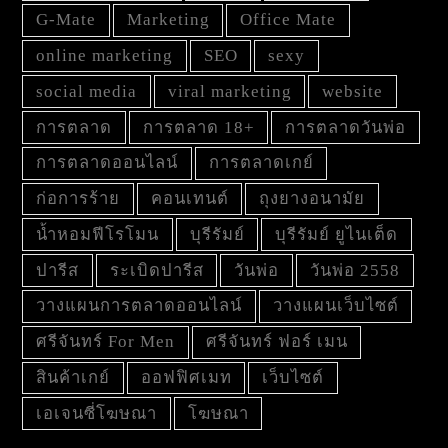
G-Mate
Marketing
Office Mate
online marketing
SEO
sexy
social media
viral marketing
website
การตลาด
การตลาด 18+
การตลาดวันพ่อ
การตลาดออนไลน์
การตลาดเกย์
ก่อการร้าย
คอนเทนต์
ถุงยางอนามัย
น้ำหอมฟีโรโมน
บุรีรัมย์
บุรีรัมย์ ยูไนเต็ด
ปารีส
ระเบิดปารีส
วันพ่อ
วันพ่อ 2558
วางแผนการตลาดออนไลน์
วางแผนเว็บไซต์
ศรีจันทร์ For Men
ศรีจันทร์ ฟอร์ เมน
สินค้าเกย์
ออฟฟิศเมท
เว็บไซต์
เอเจนซี่โฆษณา
โฆษณา