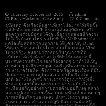
เปลี่ยนความตายเป็นเรื่องมุ้ง
มิ้ง Dumb Way to Die
Thursday October 1st, 2015
admin
Blog
,
Marketing Case Study
0 Comments
อุบัติเหตุ คือเรื่องพื้นฐานที่เราไม่อยากให้เกิดขึ้น
แต่ลำพังจะมาติดป้ายรณรงค์ลดอุบัติเหตุ หรือ
ขอความร่วมมือกันโต้งๆ เชื่อว่าคนสมัยนี้ก็คงจะ
ไม่ใส่ใจกันเท่าไหร่ รถไฟฟ้าใน Melbourne จึง
ผุดไอเดียสุดแหวกแนวภายใต้แคมเปญ Dumb
Way to Die ออกโปรโมท เกิดเป็นกระแส Viral
ในวงกว้าง จนสามารถลดปริมาณการเกิด
อุบัติเหตุได้จริงด้วย! อะไรที่ทำให้แคมเปญนี้
ประสบความสำเร็จ เอาเรื่องยากๆ มาทำให้เป็น
ภาพง่ายๆ ผู้เชี่ยวชาญด้านครีเอทีฟเคยบอกผมไว้
ว่า งาน 'ครีเอทีฟ' คือการเอาเรื่องสองเรื่อง ที่มัน
ปกติมากๆ มารวมกันแล้วกลายเป็นเรื่องไม่
ปกติ อย่างในเคสนี้ การเอาการ์ตูนน่ารักมุ้งมิ้ง
ซึ่งถ้าอยู่เฉยๆก็แสนธรรมดา มารวมกับเรื่อง
สะเทือนขวัญอย่างความตายด้วยอุบัติเหตุ หลาก
หลายรูปแบบ กลายเป็นส่วนผสมที่ลงตัวเอามากๆ
ภาพเคลื่อนไหวและเพลง น่าสนใจกว่า ลอง
จินตนาการว่าถ้าแคมเปญนี้ มีแค่ภาพนิ่ง หรือ