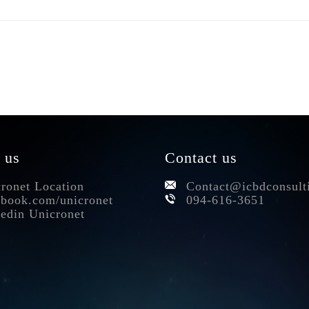
 us
Contact us
ronet Location
Contact@icbdconsult
book.com/unicronet
094-616-3651
edin Unicronet