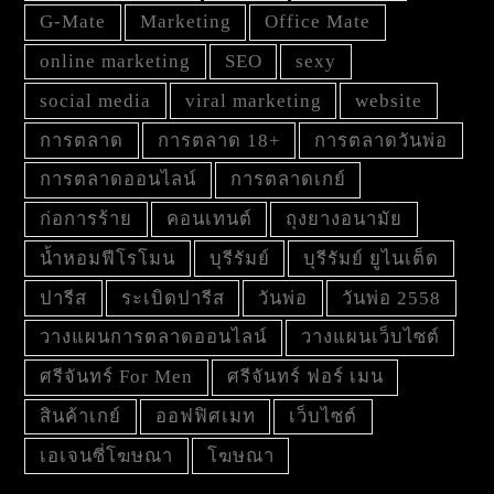
G-Mate
Marketing
Office Mate
online marketing
SEO
sexy
social media
viral marketing
website
การตลาด
การตลาด 18+
การตลาดวันพ่อ
การตลาดออนไลน์
การตลาดเกย์
ก่อการร้าย
คอนเทนต์
ถุงยางอนามัย
น้ำหอมฟีโรโมน
บุรีรัมย์
บุรีรัมย์ ยูไนเต็ด
ปารีส
ระเบิดปารีส
วันพ่อ
วันพ่อ 2558
วางแผนการตลาดออนไลน์
วางแผนเว็บไซต์
ศรีจันทร์ For Men
ศรีจันทร์ ฟอร์ เมน
สินค้าเกย์
ออฟฟิศเมท
เว็บไซต์
เอเจนซี่โฆษณา
โฆษณา