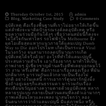
เปลี่ยนความตายเป็นเรื่องมุ้ง
มิ้ง Dumb Way to Die
Thursday October 1st, 2015
admin
Blog
,
Marketing Case Study
0 Comments
อุบัติเหตุ คือเรื่องพื้นฐานที่เราไม่อยากให้เกิดขึ้น
แต่ลำพังจะมาติดป้ายรณรงค์ลดอุบัติเหตุ หรือ
ขอความร่วมมือกันโต้งๆ เชื่อว่าคนสมัยนี้ก็คงจะ
ไม่ใส่ใจกันเท่าไหร่ รถไฟฟ้าใน Melbourne จึง
ผุดไอเดียสุดแหวกแนวภายใต้แคมเปญ Dumb
Way to Die ออกโปรโมท เกิดเป็นกระแส Viral
ในวงกว้าง จนสามารถลดปริมาณการเกิด
อุบัติเหตุได้จริงด้วย! อะไรที่ทำให้แคมเปญนี้
ประสบความสำเร็จ เอาเรื่องยากๆ มาทำให้เป็น
ภาพง่ายๆ ผู้เชี่ยวชาญด้านครีเอทีฟเคยบอกผมไว้
ว่า งาน 'ครีเอทีฟ' คือการเอาเรื่องสองเรื่อง ที่มัน
ปกติมากๆ มารวมกันแล้วกลายเป็นเรื่องไม่
ปกติ อย่างในเคสนี้ การเอาการ์ตูนน่ารักมุ้งมิ้ง
ซึ่งถ้าอยู่เฉยๆก็แสนธรรมดา มารวมกับเรื่อง
สะเทือนขวัญอย่างความตายด้วยอุบัติเหตุ หลาก
หลายรูปแบบ กลายเป็นส่วนผสมที่ลงตัวเอามากๆ
ภาพเคลื่อนไหวและเพลง น่าสนใจกว่า ลอง
จินตนาการว่าถ้าแคมเปญนี้ มีแค่ภาพนิ่ง หรือ