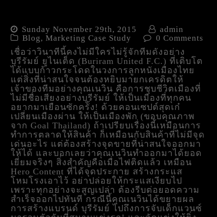
เรียนรู้ Brand Story Telling
ผ่าน บุรีรัมย์ ยูไนเต็ด
Sunday November 29th, 2015
admin
Blog
,
Marketing Case Study
0 Comments
เชื่อว่าวินาทีนี้คงไม่มีใครไม่รู้จักทีมดังอย่าง
บุรีรัมย์ ยูไนเต็ด (Buriram United F.C.) ที่เติบโต
ได้แบบก้าวกระโดดในวงการลูกหนังเมืองไทย
แต่สิ่งที่น่าสนใจจนต้องหยิบมายกเครดิตให้
เจ้าของทีมอย่างคุณเนวิน คือการชุบชีวิตเมืองที่
ไม่มีชื่อเสียงอย่างบุรีรัมย์ ให้เป็นเมืองที่ทุกคน
อยากมาเยือนซักครั้ง! ด้วยคอนเซปต์สุดเก๋
เปลี่ยนเมืองผ่าน ให้เป็นเมืองพัก (ขอบคุณภาพ
จาก Goal Thailand) ถ้าเปรียบเรื่องนี้เหมือนการ
ทำการตลาดให้สินค้า ก็เหมือนกับสินค้าที่ไม่มีจุด
เด่นอะไร แต่ต้องสร้างจุดขายที่น่าสนใจออกมา
ให้ได้ และบอกเลยว่าคุณเนวินทำออกมาได้ยอด
เยี่ยมจริงๆ สิ่งสำคัญคือเมื่อไฟติดแล้ว เหมือน
Hero Content ที่ได้จุดประกาย สร้างกระแส
โหมโรงเอาไว้ อย่าปล่อยให้กระแสเงียบไป
เพราะทุกอย่างจะสูญเปล่า ต้องรีบต่อยอดความ
สำเร็จออกไปทันที กรณีนี้คุณเนวินได้ขยายผล
การสร้างแบรนด์ บุรีรัมย์ ไปถึงการจับเด็กแวนซ์