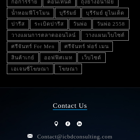
ก่อการร้าย
คอนเทนต์
ถุงยางอนามัย
น้ำหอมฟีโรโมน
บุรีรัมย์
บุรีรัมย์ ยูไนเต็ด
ปารีส
ระเบิดปารีส
วันพ่อ
วันพ่อ 2558
วางแผนการตลาดออนไลน์
วางแผนเว็บไซต์
ศรีจันทร์ For Men
ศรีจันทร์ ฟอร์ เมน
สินค้าเกย์
ออฟฟิศเมท
เว็บไซต์
เอเจนซี่โฆษณา
โฆษณา
Contact Us
Contact@icbdconsulting.com