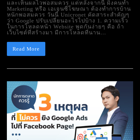
และเห็นผลไวพอสมควร แต่หลังจากนี้ ฝั่งคนทำ
Marketing หรือ เอเจนซี่โฆษณา ต้องทำการบ้าน
หนักพอสมควร วันนี้ Unicronet คัดสาระสำคัญๆ
ว่า Google ปรับเปลี่ยนอะไรไปบ้าง 1. ความเร็ว
ในการโหลดหน้า Website พูดกันง่ายๆ คือ ถ้า
เว็บไซต์ที่สร้างมา มีการโหลดที่นาน…
Read More