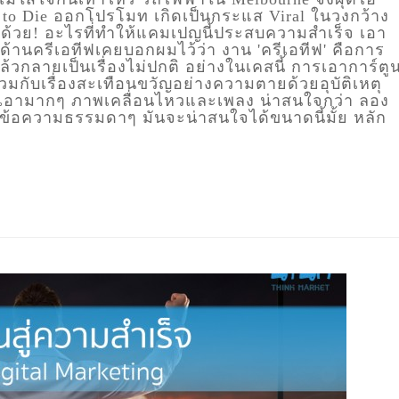
o Die ออกโปรโมท เกิดเป็นกระแส Viral ในวงกว้าง
งด้วย! อะไรที่ทำให้แคมเปญนี้ประสบความสำเร็จ เอา
ญด้านครีเอทีฟเคยบอกผมไว้ว่า งาน 'ครีเอทีฟ' คือการ
ล้วกลายเป็นเรื่องไม่ปกติ อย่างในเคสนี้ การเอาการ์ตู
ารวมกับเรื่องสะเทือนขวัญอย่างความตายด้วยอุบัติเหตุ
วเอามากๆ ภาพเคลื่อนไหวและเพลง น่าสนใจกว่า ลอง
ือข้อความธรรมดาๆ มันจะน่าสนใจได้ขนาดนี้มั้ย หลัก