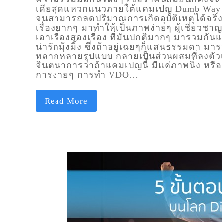
เดียสุดแหวกแนวภายใต้แคมเปญ Dumb Way t
จนสามารถลดปริมาณการเกิดอุบัติเหตุได้จริ
เรื่องยากๆ มาทำให้เป็นภาพง่ายๆ ผู้เชี่ยวชา
เอาเรื่องสองเรื่อง ที่มันปกติมากๆ มารวมกันแ
น่ารักมุ้งมิ้ง ซึ่งถ้าอยู่เฉยๆก็แสนธรรมดา ม
หลากหลายรูปแบบ กลายเป็นส่วนผสมที่ลงตั
จินตนาการว่าถ้าแคมเปญนี้ มีแค่ภาพนิ่ง หร
การง่ายๆ การทำ VDO…
Read More