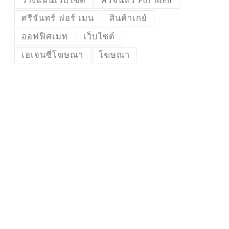
วางแผนเว็บไซต์
ศรีจันทร์ For Men
ศรีจันทร์ ฟอร์ เมน
สินค้าเกย์
ออฟฟิศเมท
เว็บไซต์
เอเจนซี่โฆษณา
โฆษณา