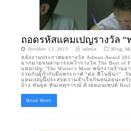
ถอดรหัสแคมเปญรางวัล “พ
October 13, 2015
admin
Blog
,
Ma
หลังงานประกาศผลรางวัล Adman Award 2015 ไ
มากมายจนสามารถคว้ารางวัล The Best of Fil
แคมเปญ "The Waiter's Mom พนักงานร้านอาห
ร่วมกับผู้กำกับมือพระกาฬ “ต่อ ฟีโนมีน่า” วั
แคมเปญนี้ประสบความสำเร็จกันหน่อยนะครับ C
บ้าง ทันยุค ทันเหตุการณ์ ด้วยคอนเซปต์ Rea
Read More