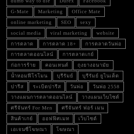
dumb way to die
Durex
Facebook
G-Mate
Marketing
Office Mate
online marketing
SEO
sexy
social media
viral marketing
website
การตลาด
การตลาด 18+
การตลาดวันพ่อ
การตลาดออนไลน์
การตลาดเกย์
ก่อการร้าย
คอนเทนต์
ถุงยางอนามัย
น้ำหอมฟีโรโมน
บุรีรัมย์
บุรีรัมย์ ยูไนเต็ด
ปารีส
ระเบิดปารีส
วันพ่อ
วันพ่อ 2558
วางแผนการตลาดออนไลน์
วางแผนเว็บไซต์
ศรีจันทร์ For Men
ศรีจันทร์ ฟอร์ เมน
สินค้าเกย์
ออฟฟิศเมท
เว็บไซต์
เอเจนซี่โฆษณา
โฆษณา