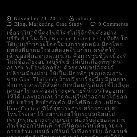
เรียนรู้ Brand Story Telling
ผ่าน บุรีรัมย์ ยูไนเต็ด
November 29, 2015
admin
Blog
,
Marketing Case Study
0 Comments
เชื่อว่าวินาทีนี้คงไม่มีใครไม่รู้จักทีมดังอย่าง
บุรีรัมย์ ยูไนเต็ด (Buriram United F.C.) ที่เติบโต
ได้แบบก้าวกระโดดในวงการลูกหนังเมืองไทย
แต่สิ่งที่น่าสนใจจนต้องหยิบมายกเครดิตให้
เจ้าของทีมอย่างคุณเนวิน คือการชุบชีวิตเมืองที่
ไม่มีชื่อเสียงอย่างบุรีรัมย์ ให้เป็นเมืองที่ทุกคน
อยากมาเยือนซักครั้ง! ด้วยคอนเซปต์สุดเก๋
เปลี่ยนเมืองผ่าน ให้เป็นเมืองพัก (ขอบคุณภาพ
จาก Goal Thailand) ถ้าเปรียบเรื่องนี้เหมือนการ
ทำการตลาดให้สินค้า ก็เหมือนกับสินค้าที่ไม่มีจุด
เด่นอะไร แต่ต้องสร้างจุดขายที่น่าสนใจออกมา
ให้ได้ และบอกเลยว่าคุณเนวินทำออกมาได้ยอด
เยี่ยมจริงๆ สิ่งสำคัญคือเมื่อไฟติดแล้ว เหมือน
Hero Content ที่ได้จุดประกาย สร้างกระแส
โหมโรงเอาไว้ อย่าปล่อยให้กระแสเงียบไป
เพราะทุกอย่างจะสูญเปล่า ต้องรีบต่อยอดความ
สำเร็จออกไปทันที กรณีนี้คุณเนวินได้ขยายผล
การสร้างแบรนด์ บุรีรัมย์ ไปถึงการจับเด็กแวนซ์