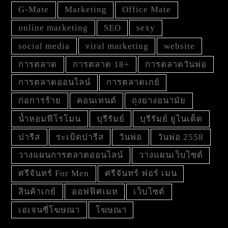
G-Mate
Marketing
Office Mate
online marketing
SEO
sexy
social media
viral marketing
website
การตลาด
การตลาด 18+
การตลาดวันพ่อ
การตลาดออนไลน์
การตลาดเกย์
ก่อการร้าย
คอนเทนต์
ถุงยางอนามัย
น้ำหอมฟีโรโมน
บุรีรัมย์
บุรีรัมย์ ยูไนเต็ด
ปารีส
ระเบิดปารีส
วันพ่อ
วันพ่อ 2558
วางแผนการตลาดออนไลน์
วางแผนเว็บไซต์
ศรีจันทร์ For Men
ศรีจันทร์ ฟอร์ เมน
สินค้าเกย์
ออฟฟิศเมท
เว็บไซต์
เอเจนซี่โฆษณา
โฆษณา