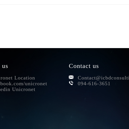
 us
Contact us
ronet Location
Contact@icbdconsult
book.com/unicronet
094-616-3651
edin Unicronet