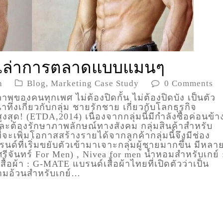
รื่องเล่าการตลาดแบบแมนๆ
n
Blog
,
Marketing Case Study
0 Comments
ภาพของคนทุกเพศ ไม่ต้องปิดกั้น ไม่ต้องปิดบัง เป็นตัว
่าทึ่งเกี่ยวกับกลุ่ม ชายรักชาย เกี่ยวกับโลกธุรกิจ
งสุด! (ETDA,2014) เนื่องจากกลุ่มนี้มีกำลังซื้อค่อนข้า
และต้องรักษาภาพลักษณ์ทางสังคม กลุ่มสินค้าสำหรับ
่จะเพิ่มโอกาสสร้างรายได้จากลูกค้ากลุ่มนี้จึงมีช่อง
์ที่เริ่มขยับตัวเข้ามาเจาะกลุ่มผู้ชายมากขึ้น มีหลา
(ศรีจันทร์ For Men) , Nivea for men น้ำหอมสำหรับเกย์ 
ื้อผ้า : G-MATE แบรนด์เสื้อผ้าไทยที่เปิดตัวว่าเป็น
วามอ้วนสำหรับเกย์…