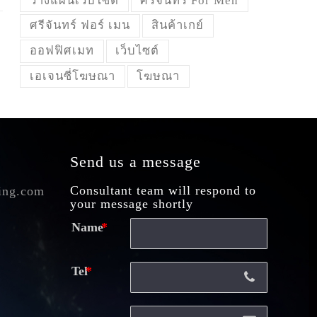
วางแผนเว็บไซต์
ศรีจันทร์ For Men
ศรีจันทร์ ฟอร์ เมน
สินค้าเกย์
ออฟฟิศเมท
เว็บไซต์
เอเจนซี่โฆษณา
โฆษณา
Send us a message
Consultant team will respond to
ing.com
your message shortly
Name
Tel