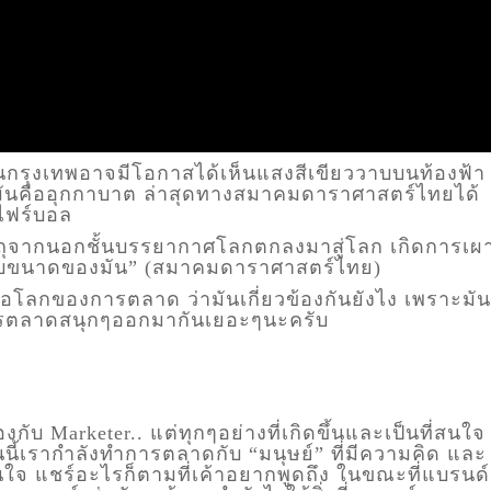
คนในกรุงเทพอาจมีโอกาสได้เห็นแสงสีเขียววาบบนท้องฟ้า
ันคืออุกกาบาต ล่าสุดทางสมาคมดาราศาสตร์ไทยได้
 ไฟร์บอล
อวัตถุจากนอกชั้นบรรยากาศโลกตกลงมาสู่โลก เกิดการเผ
ยู่กับขนาดของมัน” (สมาคมดาราศาสตร์ไทย)
 ต่อโลกของการตลาด ว่ามันเกี่ยวข้องกันยังไง เพราะมัน
ารตลาดสนุกๆออกมากันเยอะๆนะครับ
งกับ Marketer.. แต่ทุกๆอย่างที่เกิดขึ้นและเป็นที่สนใจ
วันนี้เรากำลังทำการตลาดกับ “มนุษย์” ที่มีความคิด และ
้าสนใจ แชร์อะไรก็ตามที่เค้าอยากพูดถึง ในขณะที่แบรนด์