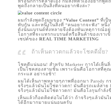
หรือนักการตลาดเอง ก็มีสิ่งที่ตัวเองอยากพูดถ
พูดถึงกลายเป็นสิ่งที่คนอยากฟังล่ะ?
ผมกำลังพูดถึงมุมของ
“Value Content”
ที่เป
ทับกัน และหนึ่งในสิ่งที่ “คนอยากจะฟัง” หนึ่ง
ดังนั้นแบรนด์ทั้งหลายจึงต้องทันเหตุการณ์อยู
โอกาสที่จะแทรกแบรนด์หรือสินค้าของเราเข้
เซปต์ของ
REAL TIME MARKETING
ถ้าเห็นดาวตกแล้วจะโชคดีมั้ย?
โชคดีแน่นอน! สำหรับ Marketer การได้เห็นสิ่งท
เป็นโชคสองสามชั้น เพราะนั่นคือโอกาสที่คุ
กระแส อย่ารอช้า!
ผมได้เห็นภาพหลายๆภาพที่ออกมา Parody กร
จริงๆแล้วมันไม่ใช่ดาวตก! มันคือรถเมล์สาย 
จริงๆแล้วมันไม่ใช่ดาวตก! มันคือโงกุนกำลัง
เห็นแล้วก็อดคิดต่อไม่ได้ว่า ถ้าจริงๆแล้วม
ได้อีกมากมายแน่นอนครับ