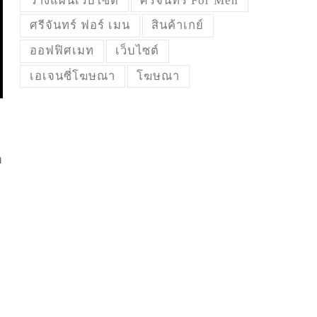
วางแผนเว็บไซต์
ศรีจันทร์ For Men
ศรีจันทร์ ฟอร์ เมน
สินค้าเกย์
ออฟฟิศเมท
เว็บไซต์
เอเจนซี่โฆษณา
โฆษณา
า