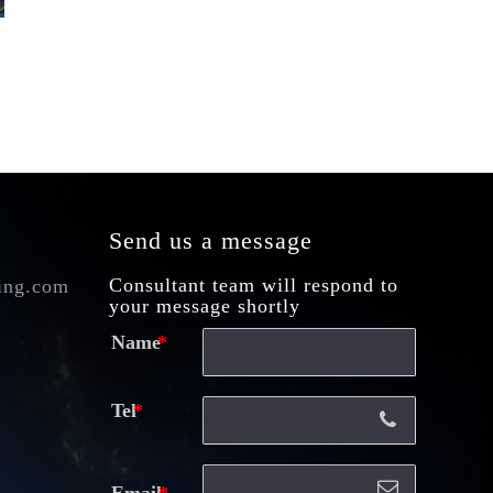
Send us a message
Consultant team will respond to
ing.com
your message shortly
Name
Tel
Email