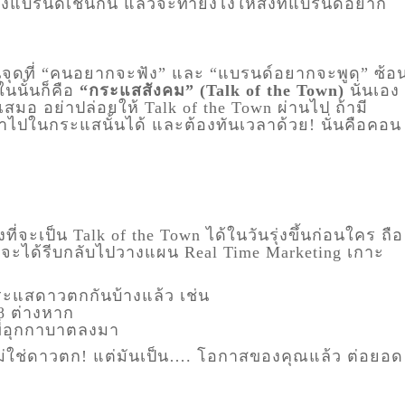
ึงแบรนด์เช่นกัน แล้วจะทำยังไงให้สิ่งที่แบรนด์อยาก
็นจุดที่ “คนอยากจะฟัง” และ “แบรนด์อยากจะพูด” ซ้อ
ในนั้นก็คือ
“กระแสสังคม” (Talk of the Town)
นั่นเอง
่เสมอ อย่าปล่อยให้ Talk of the Town ผ่านไป ถ้ามี
าไปในกระแสนั้นได้ และต้องทันเวลาด้วย! นั่นคือคอน
ี่จะเป็น Talk of the Town ได้ในวันรุ่งขึ้นก่อนใคร ถือ
ณจะได้รีบกลับไปวางแผน Real Time Marketing เกาะ
ะแสดาวตกกันบ้างแล้ว เช่น
8 ต่างหาก
ขี่อุกกาบาตลงมา
ันไม่ใช่ดาวตก! แต่มันเป็น…. โอกาสของคุณแล้ว ต่อยอด