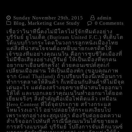
เรียนรู้ Brand Story Telling
ผ่าน บุรีรัมย์ ยูไนเต็ด
Sunday November 29th, 2015
admin
Blog
,
Marketing Case Study
0 Comments
เชื่อว่าวินาทีนี้คงไม่มีใครไม่รู้จักทีมดังอย่าง
บุรีรัมย์ ยูไนเต็ด (Buriram United F.C.) ที่เติบโต
ได้แบบก้าวกระโดดในวงการลูกหนังเมืองไทย
แต่สิ่งที่น่าสนใจจนต้องหยิบมายกเครดิตให้
เจ้าของทีมอย่างคุณเนวิน คือการชุบชีวิตเมืองที่
ไม่มีชื่อเสียงอย่างบุรีรัมย์ ให้เป็นเมืองที่ทุกคน
อยากมาเยือนซักครั้ง! ด้วยคอนเซปต์สุดเก๋
เปลี่ยนเมืองผ่าน ให้เป็นเมืองพัก (ขอบคุณภาพ
จาก Goal Thailand) ถ้าเปรียบเรื่องนี้เหมือนการ
ทำการตลาดให้สินค้า ก็เหมือนกับสินค้าที่ไม่มีจุด
เด่นอะไร แต่ต้องสร้างจุดขายที่น่าสนใจออกมา
ให้ได้ และบอกเลยว่าคุณเนวินทำออกมาได้ยอด
เยี่ยมจริงๆ สิ่งสำคัญคือเมื่อไฟติดแล้ว เหมือน
Hero Content ที่ได้จุดประกาย สร้างกระแส
โหมโรงเอาไว้ อย่าปล่อยให้กระแสเงียบไป
เพราะทุกอย่างจะสูญเปล่า ต้องรีบต่อยอดความ
สำเร็จออกไปทันที กรณีนี้คุณเนวินได้ขยายผล
การสร้างแบรนด์ บุรีรัมย์ ไปถึงการจับเด็กแวนซ์