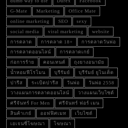
dumb way to die
Durex
Facebook
G-Mate
Marketing
Office Mate
online marketing
SEO
sexy
social media
viral marketing
website
การตลาด
การตลาด 18+
การตลาดวันพ่อ
การตลาดออนไลน์
การตลาดเกย์
ก่อการร้าย
คอนเทนต์
ถุงยางอนามัย
น้ำหอมฟีโรโมน
บุรีรัมย์
บุรีรัมย์ ยูไนเต็ด
ปารีส
ระเบิดปารีส
วันพ่อ
วันพ่อ 2558
วางแผนการตลาดออนไลน์
วางแผนเว็บไซต์
ศรีจันทร์ For Men
ศรีจันทร์ ฟอร์ เมน
สินค้าเกย์
ออฟฟิศเมท
เว็บไซต์
เอเจนซี่โฆษณา
โฆษณา