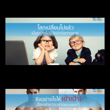
ถอดรหัสแคมเปญรางวัล “พนักงานร้านอาหารก็
มีแม่”
โลกเปลี่ยนไปแล้ว เมื่อธุรกิจไร้ขีดจำกัดทางอายุ