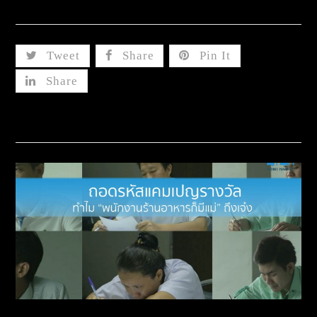
Share This
Tweet
Share
Pin It
Share
Related Posts