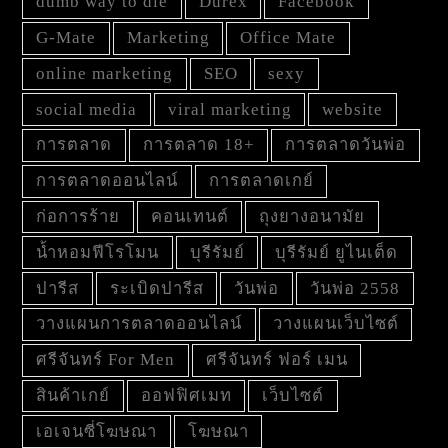
dumb way to die
Durex
Facebook
G-Mate
Marketing
Office Mate
online marketing
SEO
sexy
social media
viral marketing
website
การตลาด
การตลาด 18+
การตลาดวันพ่อ
การตลาดออนไลน์
การตลาดเกย์
ก่อการร้าย
คอนเทนต์
ถุงยางอนามัย
น้ำหอมฟีโรโมน
บุรีรัมย์
บุรีรัมย์ ยูไนเต็ด
ปารีส
ระเบิดปารีส
วันพ่อ
วันพ่อ 2558
วางแผนการตลาดออนไลน์
วางแผนเว็บไซต์
ศรีจันทร์ For Men
ศรีจันทร์ ฟอร์ เมน
สินค้าเกย์
ออฟฟิศเมท
เว็บไซต์
เอเจนซี่โฆษณา
โฆษณา