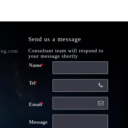
Send us a message
Consultant team will respond to
ing.com
your message shortly
Name
Tel
Email
Message