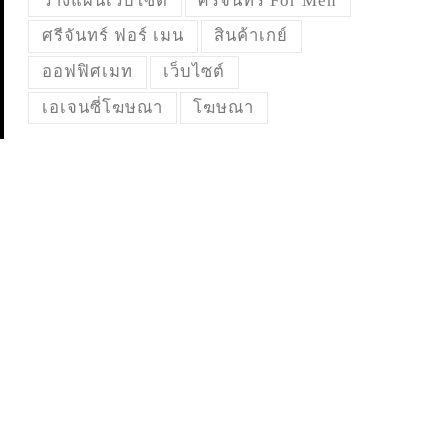
วางแผนเว็บไซต์
ศรีจันทร์ For Men
ศรีจันทร์ ฟอร์ เมน
สินค้าเกย์
ออฟฟิศเมท
เว็บไซต์
เอเจนซี่โฆษณา
โฆษณา