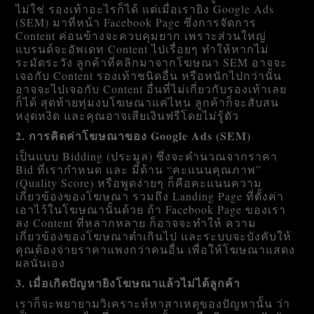
ไม่ใช่ รองเท้าอะไรก็ได้ แต่เมื่อเรายิง Google Ads
(SEM) มาที่หน้า Facebook Page ซึ่งการจัดการ
Content ค่อนข้างจะควบคุมยาก เพราะส่วนใหญ่
แบรนด์จะอัพเดท Content ไปเรื่อยๆ ทำให้หากไม่
ระมัดระวัง ลูกค้าที่คลิกมาจากโฆษณา SEM อาจจะ
เจอกับ Content รองเท้าชนิดอื่น หรือหนักไปกว่านั้น
อาจจะไปเจอกับ Content อื่นที่ไม่เกี่ยวกับรองเท้าเลย
ก็ได้ สุดท้ายทุ่มงบโฆษณาแค่ไหน ลูกค้าก็จะสับสน
หงุดหงิด และคุณอาจเสียเงินฟรีโดยไม่รู้ตัว
2. การคิดค่าโฆษณาของ Google Ads (SEM)
เป็นแบบ Bidding (ประมูล) ซึ่งจะคำนวณจากราคา
Bid ที่เรากำหนด และ มีด้าน “คะแนนคุณภาพ”
(Quality Score) หรือพูดง่ายๆ ก็คือคะแนนความ
เกี่ยวข้องของโฆษณา รวมถึง Landing Page ที่ตั้งค่า
เอาไว้ในโฆษณานั้นด้วย ถ้า Facebook Page ของเรา
ลง Content ที่หลากหลาย ก็อาจจะทำให้ ความ
เกี่ยวข้องของโฆษณาต่ำเกินไป และระบบจะบังคับให้
คุณต้องจ่ายราคาแพงกว่าคนอื่น เพื่อให้โฆษณาแสดง
ผลนั่นเอง
3. เมื่อเกิดปัญหายิงโฆษณาแล้วไม่ได้ลูกค้า
เราก็จะพยายามวิเคราะห์หาสาเหตุของปัญหานั้น ว่า