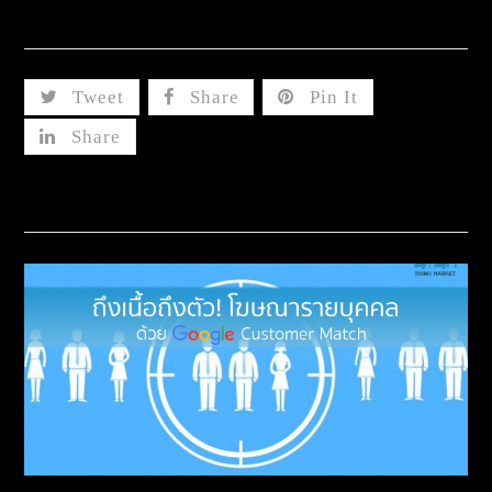
Share This
Tweet
Share
Pin It
Share
Related Posts