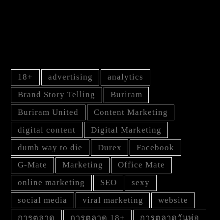
Facebook Page !
TAG
18+
advertising
analytics
Brand Story Telling
Buriram
Buriram United
Content Marketing
digital content
Digital Marketing
dumb way to die
Durex
Facebook
G-Mate
Marketing
Office Mate
online marketing
SEO
sexy
social media
viral marketing
website
การตลาด
การตลาด 18+
การตลาดวันพ่อ