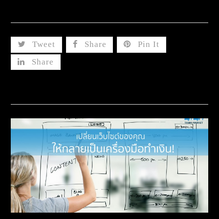
Share This
Tweet
Share
Pin It
Share
Related Posts