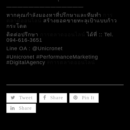
——————————————
หากคุณกำลังมองหาที่ปรึกษาและทีมทำ
การ
ตลาดออนไลน์
สร้างยอดขายทะลุเป้าแบบก้าว
กระโดด
ติดต่อปรึกษา
การตลาดออนไลน์
ได้ที่ :: Tel.
094-616-3651
Line OA : @Unicronet
#Unicronet #PerformanceMarketing
#DigitalAgency
#การตลาดออนไลน์
Share This
Tweet
Share
Pin It
Share
Related Posts