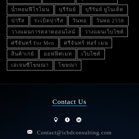
น้ำหอมฟีโรโมน
บุรีรัมย์
บุรีรัมย์ ยูไนเต็ด
ปารีส
ระเบิดปารีส
วันพ่อ
วันพ่อ 2558
วางแผนการตลาดออนไลน์
วางแผนเว็บไซต์
ศรีจันทร์ For Men
ศรีจันทร์ ฟอร์ เมน
สินค้าเกย์
ออฟฟิศเมท
เว็บไซต์
เอเจนซี่โฆษณา
โฆษณา
Contact Us
Contact@icbdconsulting.com