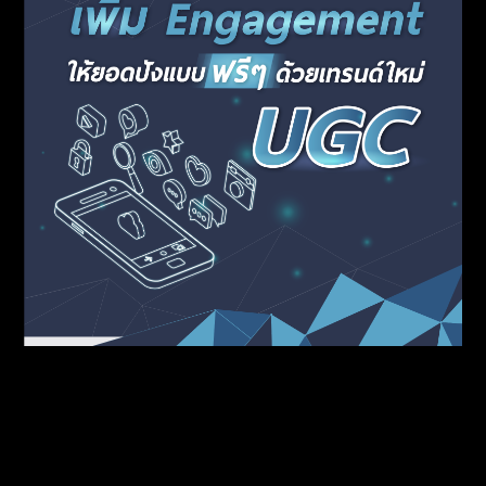
เพิ่ม Engagement ให้ยอดปังแบบฟรีๆด้วย UGC