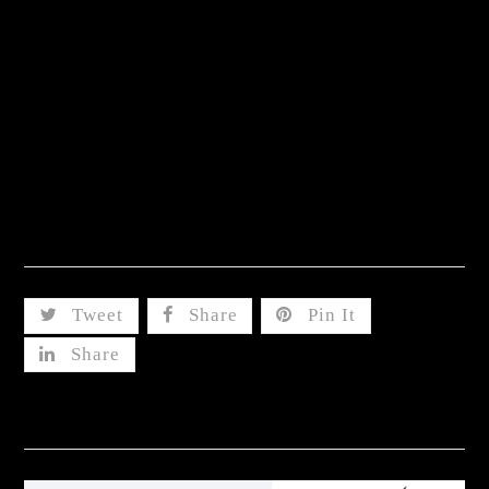
หากคุณกำลังมองหาที่ปรึกษาและทีมทำ
การตลาด
สร้างยอดขายทะลุเป้าแบบก้าวกระโดด ติดต่อเรา
ออนไลน์
เพื่อให้ธุรกิจของคุณไปสู่เป้าหมายที่ใฝ่ฝัน
ติดต่อปรึกษา ทีม
ได้ที่ : 094-616-3651
การตลาดออนไลน์
Line OA : @Unicronet
#Unicronet #PerformanceMarketing #DigitalAgency
#
การตลาดออนไลน์
Share This
Tweet
Share
Pin It
Share
Related Posts