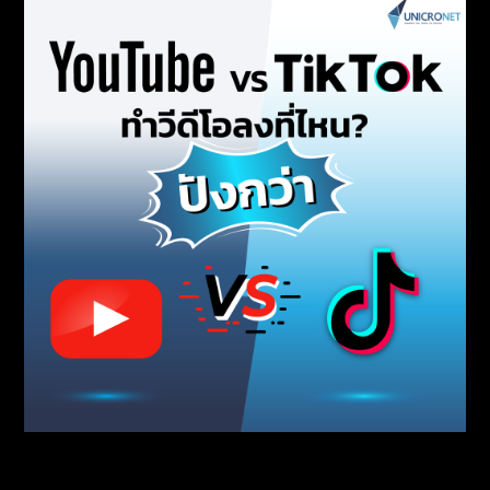
ทำวีดีโอมาแล้ว จะลง YouTube หรือ TikTok ดี?