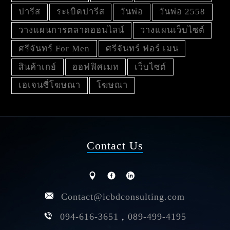
ปารีส
ระเบิดปารีส
วันพ่อ
วันพ่อ 2558
วางแผนการตลาดออนไลน์
วางแผนเว็บไซต์
ศรีจันทร์ For Men
ศรีจันทร์ ฟอร์ เมน
สินค้าเกย์
ออฟฟิศเมท
เว็บไซต์
เอเจนซี่โฆษณา
โฆษณา
Contact Us
Contact@icbdconsulting.com
094-616-3651
,
089-499-4195