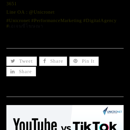
3651
Line OA : @Unicronet
#Unicronet #PerformanceMarketing #DigitalAgency
#
เอเจนซี่โฆษณา
Share This
Tweet
Share
Pin It
Share
Related Posts