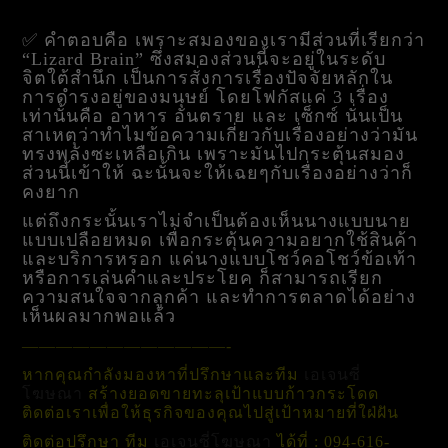
✅ คำตอบคือ เพราะสมองของเรามีส่วนที่เรียกว่า
“Lizard Brain” ซึ่งสมองส่วนนี้จะอยู่ในระดับ
จิตใต้สำนึก เป็นการสั่งการเรื่องปัจจัยหลักใน
การดำรงอยู่ของมนุษย์ โดยโฟกัสแค่ 3 เรื่อง
เท่านั้นคือ อาหาร อันตราย และ เซ็กซ์ นั่นเป็น
สาเหตุว่าทำไมข้อความเกี่ยวกับเรื่องอย่างว่ามัน
ทรงพลังซะเหลือเกิน เพราะมันไปกระตุ้นสมอง
ส่วนนี้เข้าให้ ฉะนั้นจะให้เฉยๆกับเรื่องอย่างว่าก็
คงยาก
แต่ถึงกระนั้นเราไม่จำเป็นต้องเห็นนางแบบนาย
แบบเปลือยหมด เพื่อกระตุ้นความอยากใช้สินค้า
และบริการหรอก แค่นางแบบโชว์คอโชว์ข้อเท้า
หรือการเล่นคำและประโยค ก็สามารถเรียก
ความสนใจจากลูกค้า และทำการตลาดได้อย่าง
เห็นผลมากพอแล้ว
————————————-
หากคุณกำลังมองหาที่ปรึกษาและทีม
เอเจนซี่
โฆษณา
สร้างยอดขายทะลุเป้าแบบก้าวกระโดด
ติดต่อเราเพื่อให้ธุรกิจของคุณไปสู่เป้าหมายที่ใฝ่ฝัน
ติดต่อปรึกษา
ทีม
เอเจนซี่โฆษณา
ได้ที่ : 094-616-