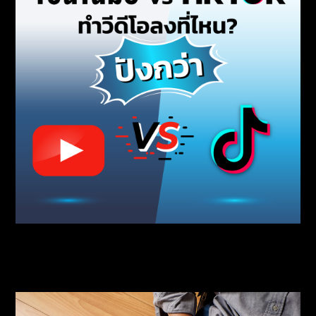
ทำวีดีโอมาแล้ว จะลง YouTube หรือ TikTok ดี?