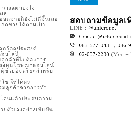
จะวางแผนยังไง
้ผล
ยอดขายก็ยังไม่ดีขึ้นเลย
สอบถามข้อมูลเพิ
างยอดขายได้ตามเป้า
LINE :
@unicronet
Contact@icbdconsult
083-577-0431
,
086-
ถูกวัตถุประสงค์
ออนไลน์
02-037-2288
(Mon – 
ูกค้าที่ไม่ต้องการ
รลงทุนโฆษณาออนไลน์
ผู้ช่วยอัจฉริยะสำหรับ
่ใช่ ให้ได้ผล
รรมลูกค้าจากการทำ
อนไลน์แล้วประสบความ
วยตัวเองอย่างเข้มข้น