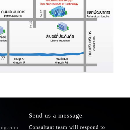
Send us a message
Consultant team will respond to
ing.com